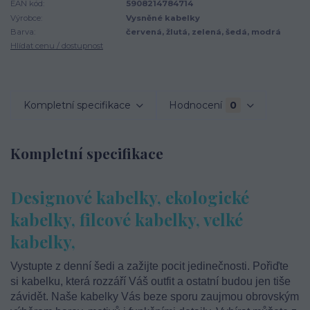
EAN kód:
5908214784714
Výrobce:
Vysněné kabelky
Barva:
červená, žlutá, zelená, šedá, modrá
Hlídat cenu / dostupnost
Kompletní specifikace
Hodnocení
0
Kompletní specifikace
Designové kabelky, ekologické
kabelky, filcové kabelky, velké
kabelky,
Vystupte z denní šedi a zažijte pocit jedinečnosti. Pořiďte
si kabelku, která rozzáří Váš outfit a ostatní budou jen tiše
závidět. Naše kabelky Vás beze sporu zaujmou obrovským