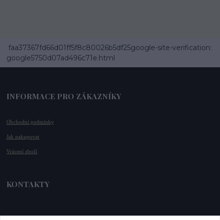
faa37367fd66d01ff5f8c80026b5df25google-site-verification:
google5750d07ad496c71e.html
INFORMACE PRO ZÁKAZNÍKY
Obchodní podmínky
Jak nakupovat
Vrácení zboží
KONTAKTY
📞 +420 732 779 508