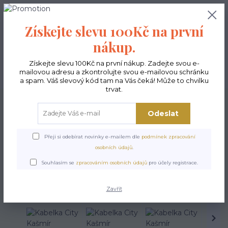
0
ks
CZK
0,00 Kč
Získejte slevu 100Kč na první
nákup.
Menu
Získejte slevu 100Kč na první nákup. Zadejte svou e-
mailovou adresu a zkontrolujte svou e-mailovou schránku
Hledat
a spam. Váš slevový kód tam na Vás čeká! Může to chvilku
trvat.
Úvod
Kabelky ekologické
Kabelky velké
Kabelky City sv.šedé
Kabelka
City Kašmír
Odeslat
Kabelka City Kašmír
Přeji si odebírat novinky e-mailem dle
podmínek zpracování
osobních údajů
.
Souhlasím se
zpracováním osobních údajů
pro účely registrace.
Zavřít