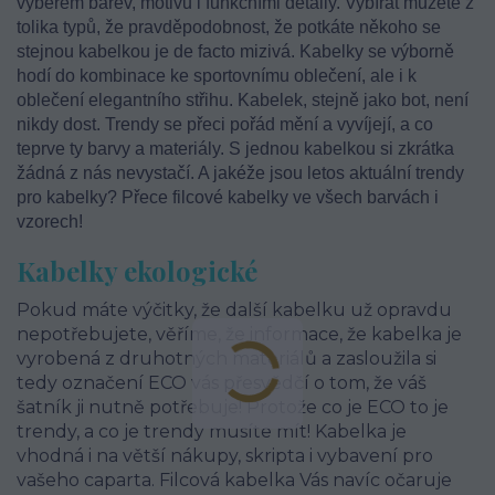
výběrem barev, motivů i funkčními detaily. Vybírat můžete z
tolika typů, že pravděpodobnost, že potkáte někoho se
stejnou kabelkou je de facto mizivá. Kabelky se výborně
hodí do kombinace ke sportovnímu oblečení, ale i k
oblečení elegantního střihu. Kabelek, stejně jako bot, není
nikdy dost. Trendy se přeci pořád mění a vyvíjejí, a co
teprve ty barvy a materiály. S jednou kabelkou si zkrátka
žádná z nás nevystačí. A jakéže jsou letos aktuální trendy
pro kabelky? Přece filcové kabelky ve všech barvách i
vzorech!
Kabelky ekologické
Pokud máte výčitky, že další kabelku už opravdu
nepotřebujete, věříme, že informace, že kabelka je
vyrobená z druhotných materiálů a zasloužila si
tedy označení ECO vás přesvědčí o tom, že váš
šatník ji nutně potřebuje! Protože co je ECO to je
trendy, a co je trendy musíte mít! Kabelka je
vhodná i na větší nákupy, skripta i vybavení pro
vašeho caparta. Filcová kabelka Vás navíc očaruje