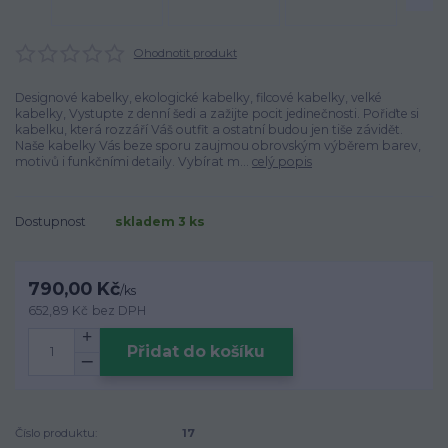
Ohodnotit produkt
Designové kabelky, ekologické kabelky, filcové kabelky, velké
kabelky, Vystupte z denní šedi a zažijte pocit jedinečnosti. Pořiďte si
kabelku, která rozzáří Váš outfit a ostatní budou jen tiše závidět.
Naše kabelky Vás beze sporu zaujmou obrovským výběrem barev,
motivů i funkčními detaily. Vybírat m...
celý popis
Dostupnost
skladem 3 ks
790,00 Kč
/
ks
652,89 Kč
bez DPH
Přidat do košíku
Číslo produktu:
17