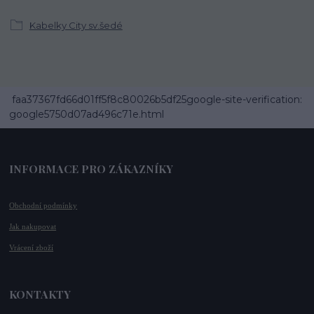
Kabelky City sv.šedé
faa37367fd66d01ff5f8c80026b5df25google-site-verification:
google5750d07ad496c71e.html
INFORMACE PRO ZÁKAZNÍKY
Obchodní podmínky
Jak nakupovat
Vrácení zboží
KONTAKTY