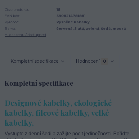
Číslo produktu:
15
EAN kód:
5908214781881
Výrobce:
Vysněné kabelky
Barva:
červená, žlutá, zelená, šedá, modrá
Hlídat cenu / dostupnost
Kompletní specifikace
Hodnocení
0
Kompletní specifikace
Designové kabelky, ekologické
kabelky, filcové kabelky, velké
kabelky,
Vystupte z denní šedi a zažijte pocit jedinečnosti. Pořiďte