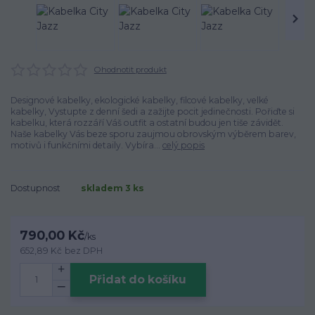
Ohodnotit produkt
Designové kabelky, ekologické kabelky, filcové kabelky, velké
kabelky, Vystupte z denní šedi a zažijte pocit jedinečnosti. Pořiďte si
kabelku, která rozzáří Váš outfit a ostatní budou jen tiše závidět.
Naše kabelky Vás beze sporu zaujmou obrovským výběrem barev,
motivů i funkčními detaily. Vybíra...
celý popis
Dostupnost
skladem 3 ks
790,00 Kč
/
ks
652,89 Kč
bez DPH
Přidat do košíku