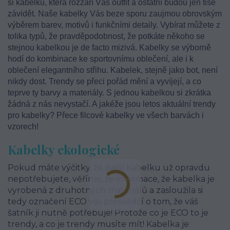
si kabelku, která rozzáří Váš outfit a ostatní budou jen tiše
závidět. Naše kabelky Vás beze sporu zaujmou obrovským
výběrem barev, motivů i funkčními detaily. Vybírat můžete z
tolika typů, že pravděpodobnost, že potkáte někoho se
stejnou kabelkou je de facto mizivá. Kabelky se výborně
hodí do kombinace ke sportovnímu oblečení, ale i k
oblečení elegantního střihu. Kabelek, stejně jako bot, není
nikdy dost. Trendy se přeci pořád mění a vyvíjejí, a co
teprve ty barvy a materiály. S jednou kabelkou si zkrátka
žádná z nás nevystačí. A jakéže jsou letos aktuální trendy
pro kabelky? Přece filcové kabelky ve všech barvách i
vzorech!
Kabelky ekologické
Pokud máte výčitky, že další kabelku už opravdu
nepotřebujete, věříme, že informace, že kabelka je
vyrobená z druhotných materiálů a zasloužila si
tedy označení ECO vás přesvědčí o tom, že váš
šatník ji nutně potřebuje! Protože co je ECO to je
trendy, a co je trendy musíte mít! Kabelka je