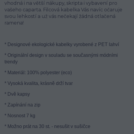
vhodná i na větší nákupy, skripta i vybavení pro
vašeho caparta. Filcová kabelka Vás navíc očaruje
svou lehkostí a už vás nečekají žádná otlačená
ramena!
* Designové ekologické kabelky vyrobené z PET lahví
* Originální design v souladu se současnými módními
trendy
* Materiál: 100% polyester (eco)
* Vysoká kvalita, krásně drží tvar
* Dvě kapsy
* Zapínání na zip
* Nosnost 7 kg
* Možno prát na 30 st. - nesušit v sušičce