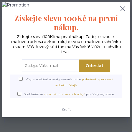
0
ks
CZK
0,00 Kč
Získejte slevu 100Kč na první
nákup.
Menu
Získejte slevu 100Kč na první nákup. Zadejte svou e-
mailovou adresu a zkontrolujte svou e-mailovou schránku
a spam. Váš slevový kód tam na Vás čeká! Může to chvilku
trvat.
Hledat
Odeslat
Úvod
Kabelky ekologické
Kabelky velké
Kabelky City sv.šedé
Kabelka
City Jazz
Přeji si odebírat novinky e-mailem dle
podmínek zpracování
osobních údajů
.
Kabelka City Jazz
Souhlasím se
zpracováním osobních údajů
pro účely registrace.
Zavřít