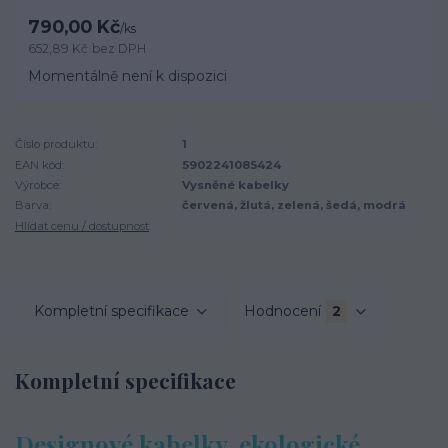
790,00 Kč
/
ks
652,89 Kč
bez DPH
Momentálně není k dispozici
Číslo produktu:
1
EAN kód:
5902241085424
Výrobce:
Vysněné kabelky
Barva:
červená, žlutá, zelená, šedá, modrá
Hlídat cenu / dostupnost
Kompletní specifikace
Hodnocení
2
Kompletní specifikace
Designové kabelky, ekologické