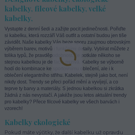
kabelky, filcové kabelky, velké
kabelky,
Vystupte z denní šedi a zažijte pocit jedinečnosti. Pořiďte
si kabelku, která rozzáří Váš outfit a ostatní budou jen tiše
závidět. Naše kabelky Vás beze sporu zaujmou obrovským
výběrem barev, motivů i funkčními detaily. Vybírat můžete z
tolika typů, že pravděpodobnost, že potkáte někoho se
stejnou kabelkou je de facto mizivá. Kabelky se výborně
hodí do kombinace ke sportovnímu oblečení, ale i k
oblečení elegantního střihu. Kabelek, stejně jako bot, není
nikdy dost. Trendy se přeci pořád mění a vyvíjejí, a co
teprve ty barvy a materiály. S jednou kabelkou si zkrátka
žádná z nás nevystačí. A jakéže jsou letos aktuální trendy
pro kabelky? Přece filcové kabelky ve všech barvách i
vzorech!
Kabelky ekologické
Pokud máte výčitky, že další kabelku už opravdu