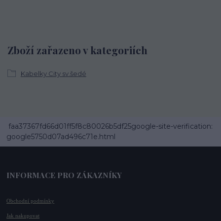
Zboží zařazeno v kategoriích
Kabelky City sv.šedé
faa37367fd66d01ff5f8c80026b5df25google-site-verification:
google5750d07ad496c71e.html
INFORMACE PRO ZÁKAZNÍKY
Obchodní podmínky
Jak nakupovat