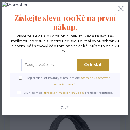
0
ks
CZK
0,00 Kč
Získejte slevu 100Kč na první
nákup.
Menu
Získejte slevu 100Kč na první nákup. Zadejte svou e-
mailovou adresu a zkontrolujte svou e-mailovou schránku
a spam. Váš slevový kód tam na Vás čeká! Může to chvilku
trvat.
Hledat
Odeslat
Úvod
Kabelky ekologické
Kabelky velké
Kabelky City sv.šedé
Kabelka
City - Husky
Přeji si odebírat novinky e-mailem dle
podmínek zpracování
osobních údajů
.
Kabelka City - Husky
Souhlasím se
zpracováním osobních údajů
pro účely registrace.
Zavřít