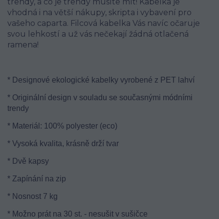
trendy, a co je trendy musíte mít! Kabelka je
vhodná i na větší nákupy, skripta i vybavení pro
vašeho caparta. Filcová kabelka Vás navíc očaruje
svou lehkostí a už vás nečekají žádná otlačená
ramena!
* Designové ekologické kabelky vyrobené z PET lahví
* Originální design v souladu se současnými módními
trendy
* Materiál: 100% polyester (eco)
* Vysoká kvalita, krásně drží tvar
* Dvě kapsy
* Zapínání na zip
* Nosnost 7 kg
* Možno prát na 30 st. - nesušit v sušičce