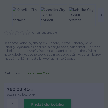
Ohodnotit produkt
Designové kabelky, ekologické kabelky, filcové kabelky, velké
kabelky, Vystupte z denní šedi a zažijte pocit jedinečnosti. Pořiďte si
kabelku, která rozzáří Váš outfit a ostatní budou jen tiše závidět.
Naše kabelky Vás beze sporu zaujmou obrovským výběrem barev,
motivů i funkčními detaily. Vybírat m...
celý popis
Dostupnost
skladem 2 ks
790,00 Kč
/
ks
652,89 Kč
bez DPH
Přidat do košíku