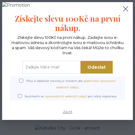
0
ks
CZK
0,00 Kč
Získejte slevu 100Kč na první
nákup.
Menu
Získejte slevu 100Kč na první nákup. Zadejte svou e-
mailovou adresu a zkontrolujte svou e-mailovou schránku
a spam. Váš slevový kód tam na Vás čeká! Může to chvilku
trvat.
Hledat
Odeslat
Úvod
Kabelky ekologické
Kabelky velké
Kabelky City antracit
Kabelka
City - Gotik - antracit
Přeji si odebírat novinky e-mailem dle
podmínek zpracování
osobních údajů
.
Kabelka City - Gotik -
Souhlasím se
zpracováním osobních údajů
pro účely registrace.
antracit
Zavřít