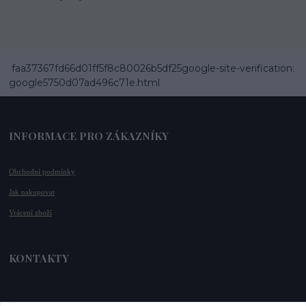
faa37367fd66d01ff5f8c80026b5df25google-site-verification:
google5750d07ad496c71e.html
INFORMACE PRO ZÁKAZNÍKY
Obchodní podmínky
Jak nakupovat
Vrácení zboží
KONTAKTY
📞 +420 732 779 508