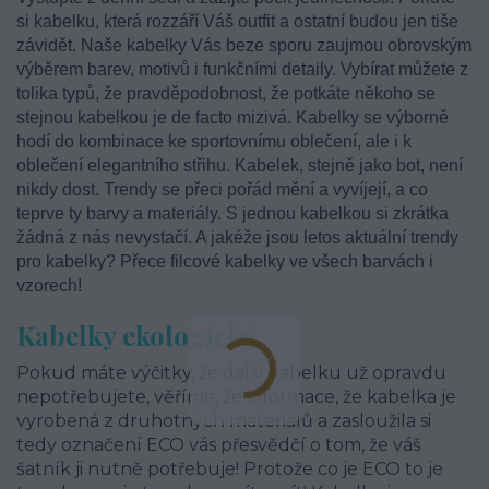
si kabelku, která rozzáří Váš outfit a ostatní budou jen tiše
závidět. Naše kabelky Vás beze sporu zaujmou obrovským
výběrem barev, motivů i funkčními detaily. Vybírat můžete z
tolika typů, že pravděpodobnost, že potkáte někoho se
stejnou kabelkou je de facto mizivá. Kabelky se výborně
hodí do kombinace ke sportovnímu oblečení, ale i k
oblečení elegantního střihu. Kabelek, stejně jako bot, není
nikdy dost. Trendy se přeci pořád mění a vyvíjejí, a co
teprve ty barvy a materiály. S jednou kabelkou si zkrátka
žádná z nás nevystačí. A jakéže jsou letos aktuální trendy
pro kabelky? Přece filcové kabelky ve všech barvách i
vzorech!
Kabelky ekologické
Pokud máte výčitky, že další kabelku už opravdu
nepotřebujete, věříme, že informace, že kabelka je
vyrobená z druhotných materiálů a zasloužila si
tedy označení ECO vás přesvědčí o tom, že váš
šatník ji nutně potřebuje! Protože co je ECO to je