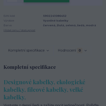
EAN kód:
5902241086452
Výrobce:
Vysněné kabelky
Barva:
červená, žlutá, zelená, šedá, modrá
Hlídat cenu / dostupnost
Kompletní specifikace
Hodnocení
0
Kompletní specifikace
Designové kabelky, ekologické
kabelky, filcové kabelky, velké
kabelky,
Vystupte z denní šedi a zažijte pocit jedinečnosti. Pořiďte