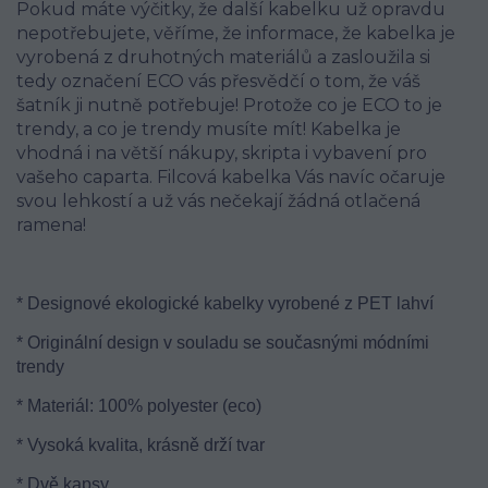
Pokud máte výčitky, že další kabelku už opravdu
nepotřebujete, věříme, že informace, že kabelka je
vyrobená z druhotných materiálů a zasloužila si
tedy označení ECO vás přesvědčí o tom, že váš
šatník ji nutně potřebuje! Protože co je ECO to je
trendy, a co je trendy musíte mít! Kabelka je
vhodná i na větší nákupy, skripta i vybavení pro
vašeho caparta. Filcová kabelka Vás navíc očaruje
svou lehkostí a už vás nečekají žádná otlačená
ramena!
* Designové ekologické kabelky vyrobené z PET lahví
* Originální design v souladu se současnými módními
trendy
* Materiál: 100% polyester (eco)
* Vysoká kvalita, krásně drží tvar
* Dvě kapsy