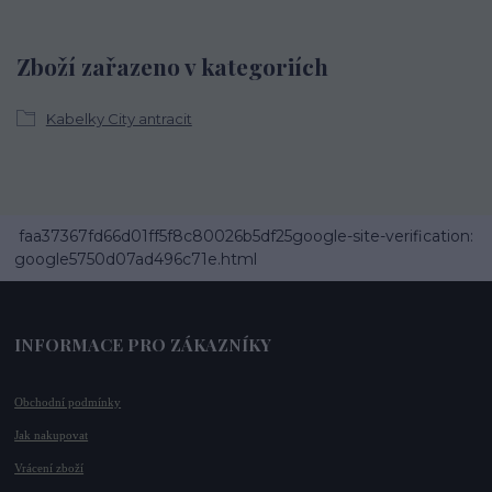
Zboží zařazeno v kategoriích
Kabelky City antracit
faa37367fd66d01ff5f8c80026b5df25google-site-verification:
google5750d07ad496c71e.html
INFORMACE PRO ZÁKAZNÍKY
Obchodní podmínky
Jak nakupovat
Vrácení zboží