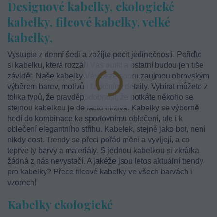
Designové kabelky, ekologické
kabelky, filcové kabelky, velké
kabelky,
Vystupte z denní šedi a zažijte pocit jedinečnosti. Pořiďte
si kabelku, která rozzáří Váš outfit a ostatní budou jen tiše
závidět. Naše kabelky Vás beze sporu zaujmou obrovským
výběrem barev, motivů i funkčními detaily. Vybírat můžete z
tolika typů, že pravděpodobnost, že potkáte někoho se
stejnou kabelkou je de facto mizivá. Kabelky se výborně
hodí do kombinace ke sportovnímu oblečení, ale i k
oblečení elegantního střihu. Kabelek, stejně jako bot, není
nikdy dost. Trendy se přeci pořád mění a vyvíjejí, a co
teprve ty barvy a materiály. S jednou kabelkou si zkrátka
žádná z nás nevystačí. A jakéže jsou letos aktuální trendy
pro kabelky? Přece filcové kabelky ve všech barvách i
vzorech!
Kabelky ekologické