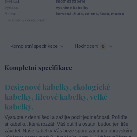
EAN kód:
5903163330616
Výrobce:
Vysněné kabelky
Barva:
červená, žlutá, zelená, šedá, modrá
Hlídat cenu / dostupnost
Kompletní specifikace
Hodnocení
0
Kompletní specifikace
Designové kabelky, ekologické
kabelky, filcové kabelky, velké
kabelky,
Vystupte z denní šedi a zažijte pocit jedinečnosti. Pořiďte
si kabelku, která rozzáří Váš outfit a ostatní budou jen tiše
závidět. Naše kabelky Vás beze sporu zaujmou obrovským