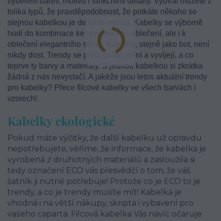
výběrem barev, motivů i funkčními detaily. Vybírat můžete z
tolika typů, že pravděpodobnost, že potkáte někoho se
stejnou kabelkou je de facto mizivá. Kabelky se výborně
hodí do kombinace ke sportovnímu oblečení, ale i k
oblečení elegantního střihu. Kabelek, stejně jako bot, není
nikdy dost. Trendy se přeci pořád mění a vyvíjejí, a co
teprve ty barvy a materiály. S jednou kabelkou si zkrátka
žádná z nás nevystačí. A jakéže jsou letos aktuální trendy
pro kabelky? Přece filcové kabelky ve všech barvách i
vzorech!
Kabelky ekologické
Pokud máte výčitky, že další kabelku už opravdu
nepotřebujete, věříme, že informace, že kabelka je
vyrobená z druhotných materiálů a zasloužila si
tedy označení ECO vás přesvědčí o tom, že váš
šatník ji nutně potřebuje! Protože co je ECO to je
trendy, a co je trendy musíte mít! Kabelka je
vhodná i na větší nákupy, skripta i vybavení pro
vašeho caparta. Filcová kabelka Vás navíc očaruje