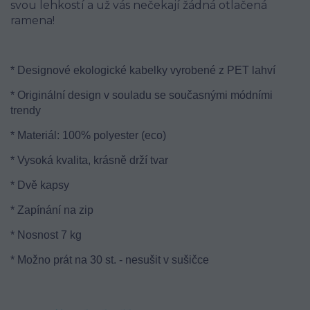
svou lehkostí a už vás nečekají žádná otlačená
ramena!
* Designové ekologické kabelky vyrobené z PET lahví
* Originální design v souladu se současnými módními
trendy
* Materiál: 100% polyester (eco)
* Vysoká kvalita, krásně drží tvar
* Dvě kapsy
* Zapínání na zip
* Nosnost 7 kg
* Možno prát na 30 st. - nesušit v sušičce