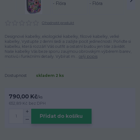
Ohodnotit produkt
Designové kabelky, ekologické kabelky, filcové kabelky, velké
kabelky, Vystupte z denní šedi a zažijte pocit jedinečnosti. Pořiďte si
kabelku, která rozzáří Váš outfit a ostatní budou jen tiše závidět.
Naše kabelky Vás beze sporu zaujmou obrovským výběrem barev,
motivů i funkčními detaily. Vybírat m...
celý popis
Dostupnost
skladem 2 ks
790,00 Kč
/
ks
652,89 Kč
bez DPH
Přidat do košíku