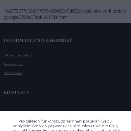
faa37367fd66d01ff5f8c80026b5df25google-site-verification:
google5750d07ad496c71e.html
INFORMACE PRO ZÁKAZNÍKY
Obchodní podmínky
Jak nakupovat
Vrácení zboží
KONTAKTY
📞 +420 732 779 508
📧 
info@vysnenekabelky.cz
Pro základní funkčnost, zpříjemnění používání webu,
🌐 
www.vysnenekabelky.cz
analytické účely a v případě udělení souhlasu také pro účely
cílení reklamy využíváme soubory cookies. Nastavení vlastních