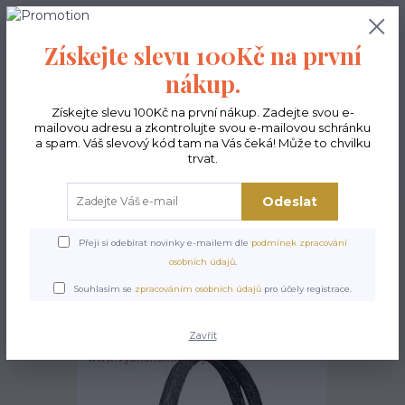
0
ks
CZK
0,00 Kč
Získejte slevu 100Kč na první
nákup.
Menu
Získejte slevu 100Kč na první nákup. Zadejte svou e-
mailovou adresu a zkontrolujte svou e-mailovou schránku
a spam. Váš slevový kód tam na Vás čeká! Může to chvilku
trvat.
Hledat
Odeslat
Úvod
Kabelky ekologické
Kabelky velké
Kabelky City sv.šedé
Kabelka
City - Flóra
Přeji si odebírat novinky e-mailem dle
podmínek zpracování
osobních údajů
.
Kabelka City - Flóra
Souhlasím se
zpracováním osobních údajů
pro účely registrace.
Zavřít