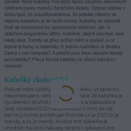
závidět. Naše kabelky Vás beze sporu zaujmou obrovským
výběrem barev, motivů i funkčními detaily. Vybírat můžete z
tolika typů, že pravděpodobnost, že potkáte někoho se
stejnou kabelkou je de facto mizivá. Kabelky se výborně
hodí do kombinace ke sportovnímu oblečení, ale i k
oblečení elegantního střihu. Kabelek, stejně jako bot, není
nikdy dost. Trendy se přeci pořád mění a vyvíjejí, a co
teprve ty barvy a materiály. S jednou kabelkou si zkrátka
žádná z nás nevystačí. A jakéže jsou letos aktuální trendy
pro kabelky? Přece filcové kabelky ve všech barvách i
vzorech!
Kabelky ekologické
Pokud máte výčitky, že další kabelku už opravdu
nepotřebujete, věříme, že informace, že kabelka je
vyrobená z druhotných materiálů a zasloužila si
tedy označení ECO vás přesvědčí o tom, že váš
šatník ji nutně potřebuje! Protože co je ECO to je
trendy, a co je trendy musíte mít! Kabelka je
vhodná i na větší nákupy, skripta i vybavení pro