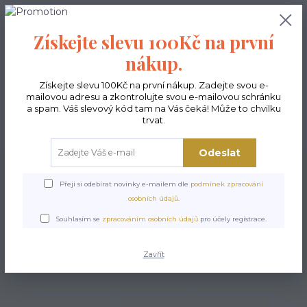
0
ks
CZK
0,00 Kč
Získejte slevu 100Kč na první
nákup.
Menu
Získejte slevu 100Kč na první nákup. Zadejte svou e-
mailovou adresu a zkontrolujte svou e-mailovou schránku
a spam. Váš slevový kód tam na Vás čeká! Může to chvilku
trvat.
Hledat
Odeslat
Úvod
Kabelky ekologické
Kabelky velké
Kabelky City sv.šedé
Kabelka
City - Eleonora
Přeji si odebírat novinky e-mailem dle
podmínek zpracování
osobních údajů
.
Kabelka City - Eleonora
Souhlasím se
zpracováním osobních údajů
pro účely registrace.
Zavřít