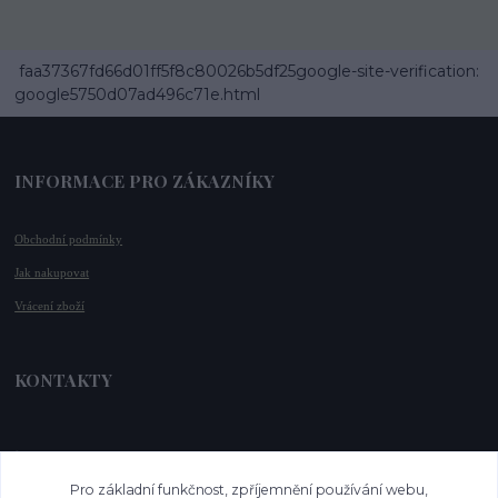
faa37367fd66d01ff5f8c80026b5df25google-site-verification:
google5750d07ad496c71e.html
INFORMACE PRO ZÁKAZNÍKY
Obchodní podmínky
Jak nakupovat
Vrácení zboží
KONTAKTY
📞 +420 732 779 508
📧 
info@vysnenekabelky.cz
Pro základní funkčnost, zpříjemnění používání webu,
🌐 
www.vysnenekabelky.cz