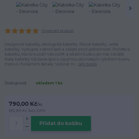
Ohodnotit produkt
Designové kabelky, ekologické kabelky, filcové kabelky, velké
kabelky, Vystupte z denní šedi a zažijte pocit jedinečnosti. Pořiďte si
kabelku, která rozzáří Váš outfit a ostatní budou jen tiše závidět.
Naše kabelky Vás beze sporu zaujmou obrovským výběrem barev,
motivů i funkčními detaily. Vybírat m...
celý popis
Dostupnost
skladem 1 ks
790,00 Kč
/
ks
652,89 Kč
bez DPH
Přidat do košíku