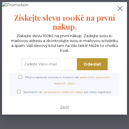
0
ks
CZK
0,00 Kč
Získejte slevu 100Kč na první
nákup.
Menu
Získejte slevu 100Kč na první nákup. Zadejte svou e-
mailovou adresu a zkontrolujte svou e-mailovou schránku
a spam. Váš slevový kód tam na Vás čeká! Může to chvilku
trvat.
Hledat
Odeslat
Úvod
Kabelky ekologické
Kabelky velké
Kabelky City sv.šedé
Kabelka
City Dvě kočky
Přeji si odebírat novinky e-mailem dle
podmínek zpracování
osobních údajů
.
Kabelka City Dvě kočky
Souhlasím se
zpracováním osobních údajů
pro účely registrace.
Zavřít