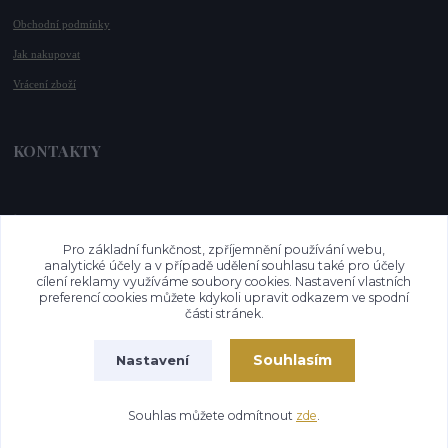
Obchodní podmínky
Jak nakupovat
Vrácení zboží
KONTAKTY
📞 +420 732 779 508
📧 
info@vysnenekabelky.cz
Pro základní funkčnost, zpříjemnění používání webu,
🌐 
www.vysnenekabelky.cz
analytické účely a v případě udělení souhlasu také pro účely
cílení reklamy využíváme soubory cookies. Nastavení vlastních
preferencí cookies můžete kdykoli upravit odkazem ve spodní
části stránek.
Souhlasím
Nastavení
Vytvořeno na
Eshop-rychle.cz
Souhlas můžete odmítnout
zde
.
faa37367fd66d01ff5f8c80026b5df25