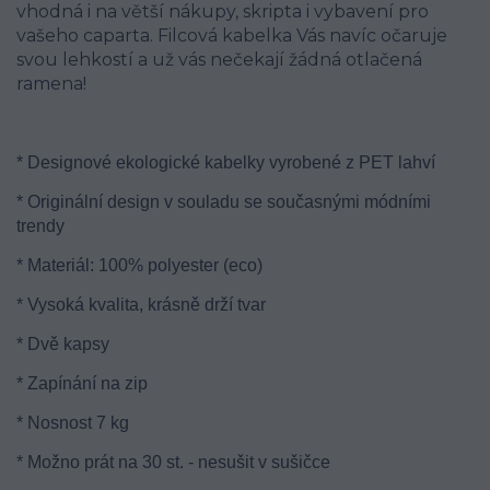
vhodná i na větší nákupy, skripta i vybavení pro
vašeho caparta. Filcová kabelka Vás navíc očaruje
svou lehkostí a už vás nečekají žádná otlačená
ramena!
* Designové ekologické kabelky vyrobené z PET lahví
* Originální design v souladu se současnými módními
trendy
* Materiál: 100% polyester (eco)
* Vysoká kvalita, krásně drží tvar
* Dvě kapsy
* Zapínání na zip
* Nosnost 7 kg
* Možno prát na 30 st. - nesušit v sušičce