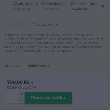
Ohodnotit produkt
Designové kabelky, ekologické kabelky, filcové kabelky, velké
kabelky, Vystupte z denní šedi a zažijte pocit jedinečnosti. Pořiďte si
kabelku, která rozzáří Váš outfit a ostatní budou jen tiše závidět.
Naše kabelky Vás beze sporu zaujmou obrovským výběrem barev,
motivů i funkčními detaily. Vybíra...
celý popis
Dostupnost
skladem 1 ks
790,00 Kč
/
ks
652,89 Kč
bez DPH
Přidat do košíku