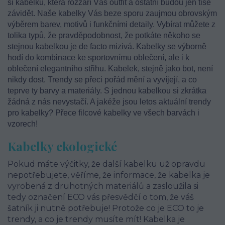
si kabelku, která rozzáří Váš outfit a ostatní budou jen tiše
závidět. Naše kabelky Vás beze sporu zaujmou obrovským
výběrem barev, motivů i funkčními detaily. Vybírat můžete z
tolika typů, že pravděpodobnost, že potkáte někoho se
stejnou kabelkou je de facto mizivá. Kabelky se výborně
hodí do kombinace ke sportovnímu oblečení, ale i k
oblečení elegantního střihu. Kabelek, stejně jako bot, není
nikdy dost. Trendy se přeci pořád mění a vyvíjejí, a co
teprve ty barvy a materiály. S jednou kabelkou si zkrátka
žádná z nás nevystačí. A jakéže jsou letos aktuální trendy
pro kabelky? Přece filcové kabelky ve všech barvách i
vzorech!
Kabelky ekologické
Pokud máte výčitky, že další kabelku už opravdu
nepotřebujete, věříme, že informace, že kabelka je
vyrobená z druhotných materiálů a zasloužila si
tedy označení ECO vás přesvědčí o tom, že váš
šatník ji nutně potřebuje! Protože co je ECO to je
trendy, a co je trendy musíte mít! Kabelka je