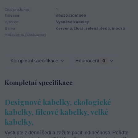
Číslo produktu:
1
EAN kód:
5902241081099
Výrobce:
Vysněné kabelky
Barva:
červená, žlutá, zelená, šedá, modrá
Hlídat cenu / dostupnost
Kompletní specifikace
Hodnocení
0
Kompletní specifikace
Designové kabelky, ekologické
kabelky, filcové kabelky, velké
kabelky,
Vystupte z denní šedi a zažijte pocit jedinečnosti. Pořiďte