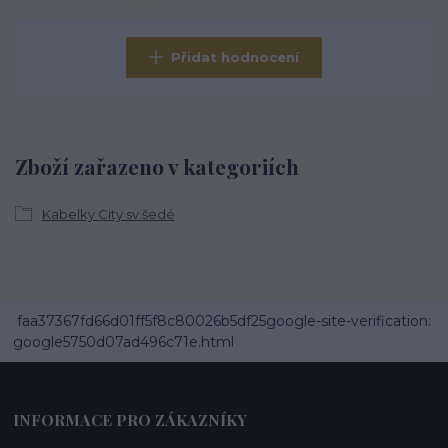
Přidat hodnocení
Zboží zařazeno v kategoriích
Kabelky City sv.šedé
faa37367fd66d01ff5f8c80026b5df25google-site-verification:
google5750d07ad496c71e.html
INFORMACE PRO ZÁKAZNÍKY