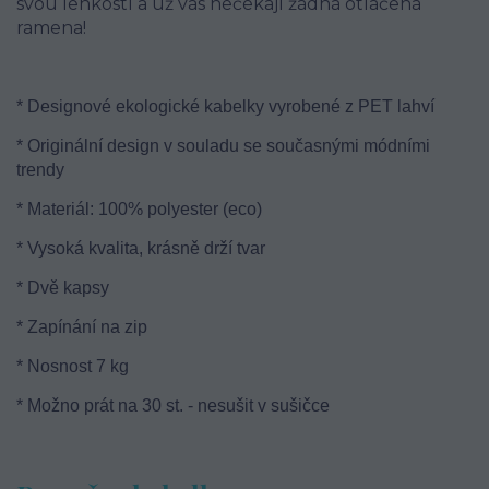
svou lehkostí a už vás nečekají žádná otlačená
ramena!
* Designové ekologické kabelky vyrobené z PET lahví
* Originální design v souladu se současnými módními
trendy
* Materiál: 100% polyester (eco)
* Vysoká kvalita, krásně drží tvar
* Dvě kapsy
* Zapínání na zip
* Nosnost 7 kg
* Možno prát na 30 st. - nesušit v sušičce