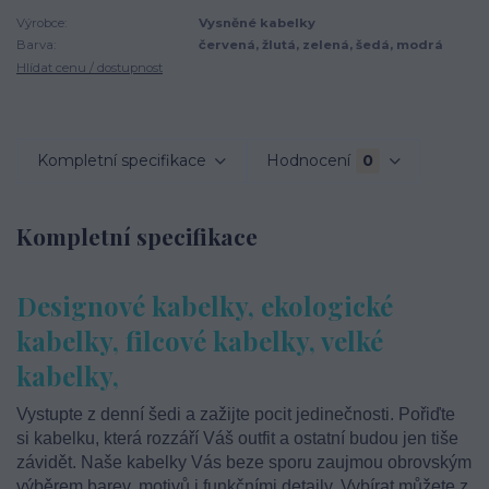
Výrobce:
Vysněné kabelky
Barva:
červená, žlutá, zelená, šedá, modrá
Hlídat cenu / dostupnost
Kompletní specifikace
Hodnocení
0
Kompletní specifikace
Designové kabelky, ekologické
kabelky, filcové kabelky, velké
kabelky,
Vystupte z denní šedi a zažijte pocit jedinečnosti. Pořiďte
si kabelku, která rozzáří Váš outfit a ostatní budou jen tiše
závidět. Naše kabelky Vás beze sporu zaujmou obrovským
výběrem barev, motivů i funkčními detaily. Vybírat můžete z