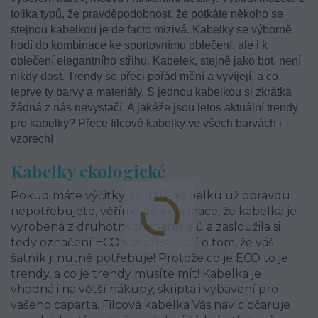
tolika typů, že pravděpodobnost, že potkáte někoho se
stejnou kabelkou je de facto mizivá. Kabelky se výborně
hodí do kombinace ke sportovnímu oblečení, ale i k
oblečení elegantního střihu. Kabelek, stejně jako bot, není
nikdy dost. Trendy se přeci pořád mění a vyvíjejí, a co
teprve ty barvy a materiály. S jednou kabelkou si zkrátka
žádná z nás nevystačí. A jakéže jsou letos aktuální trendy
pro kabelky? Přece filcové kabelky ve všech barvách i
vzorech!
Kabelky ekologické
Pokud máte výčitky, že další kabelku už opravdu
nepotřebujete, věříme, že informace, že kabelka je
vyrobená z druhotných materiálů a zasloužila si
tedy označení ECO vás přesvědčí o tom, že váš
šatník ji nutně potřebuje! Protože co je ECO to je
trendy, a co je trendy musíte mít! Kabelka je
vhodná i na větší nákupy, skripta i vybavení pro
vašeho caparta. Filcová kabelka Vás navíc očaruje