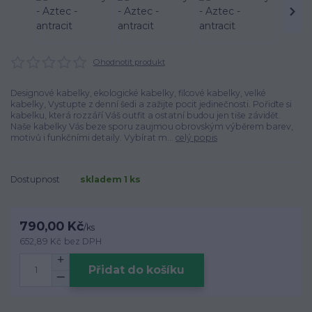
Ohodnotit produkt
Designové kabelky, ekologické kabelky, filcové kabelky, velké
kabelky, Vystupte z denní šedi a zažijte pocit jedinečnosti. Pořiďte si
kabelku, která rozzáří Váš outfit a ostatní budou jen tiše závidět.
Naše kabelky Vás beze sporu zaujmou obrovským výběrem barev,
motivů i funkčními detaily. Vybírat m...
celý popis
Dostupnost
skladem 1 ks
790,00 Kč
/
ks
652,89 Kč
bez DPH
Přidat do košíku