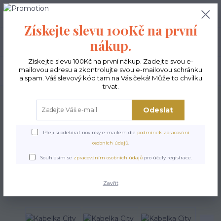
0
ks
CZK
0,00 Kč
Získejte slevu 100Kč na první
nákup.
Menu
Získejte slevu 100Kč na první nákup. Zadejte svou e-
mailovou adresu a zkontrolujte svou e-mailovou schránku
Hledat
a spam. Váš slevový kód tam na Vás čeká! Může to chvilku
trvat.
Úvod
Kabelky ekologické
Kabelky velké
Kabelky City antracit
Kabelka
City - Aztec - antracit
Odeslat
Kabelka City - Aztec -
Přeji si odebírat novinky e-mailem dle
podmínek zpracování
antracit
osobních údajů
.
Souhlasím se
zpracováním osobních údajů
pro účely registrace.
Zavřít