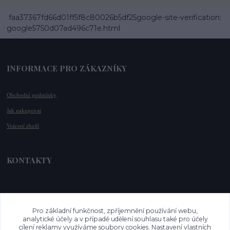
faa37367fd66d01ff5f8c80026b5df25google-site-verification:
google5750d07ad496c71e.html
INFORMACE PRO ZÁKAZNÍKY
Obchodní podmínky
Jak nakupovat
Vrácení zboží
KONTAKTY
📞 +420 732 779 508
📧 
info@vysnenekabelky.cz
Pro základní funkčnost, zpříjemnění používání webu,
🌐 
www.vysnenekabelky.cz
analytické účely a v případě udělení souhlasu také pro účely
cílení reklamy využíváme soubory cookies. Nastavení vlastních