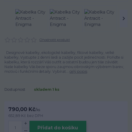
Ohodnotit produkt
Designové kabelky, ekologické kabelky, filcové kabelky, velké
kabelky, Vystupte z denní šedi a zažijte pocit jedinečnosti. Pořiďte si
kabelku, která rozzáří Váš outfit a ostatní budou jen tiše závidět.
Naše kabelky Vás beze sporu zaujmou obrovským výběrem barev,
motivů i funkčními detaily. Vybírat...
celý popis
Dostupnost
skladem 1 ks
790,00 Kč
/
ks
652,89 Kč
bez DPH
Přidat do košíku