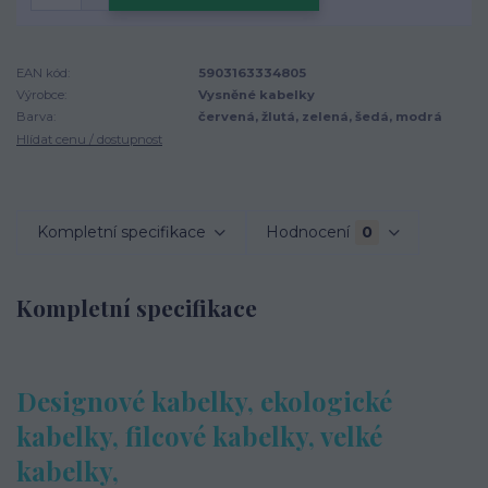
EAN kód:
5903163334805
Výrobce:
Vysněné kabelky
Barva:
červená, žlutá, zelená, šedá, modrá
Hlídat cenu / dostupnost
Kompletní specifikace
Hodnocení
0
Kompletní specifikace
Designové kabelky, ekologické
kabelky, filcové kabelky, velké
kabelky,