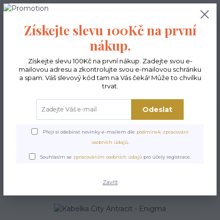
0
ks
CZK
0,00 Kč
Získejte slevu 100Kč na první
nákup.
Menu
Získejte slevu 100Kč na první nákup. Zadejte svou e-
mailovou adresu a zkontrolujte svou e-mailovou schránku
a spam. Váš slevový kód tam na Vás čeká! Může to chvilku
trvat.
Hledat
Odeslat
Úvod
Kabelky ekologické
Kabelky velké
Kabelky City antracit
Kabelka
City Antracit - Enigma
Přeji si odebírat novinky e-mailem dle
podmínek zpracování
osobních údajů
.
Kabelka City Antracit -
Souhlasím se
zpracováním osobních údajů
pro účely registrace.
Enigma
Zavřít