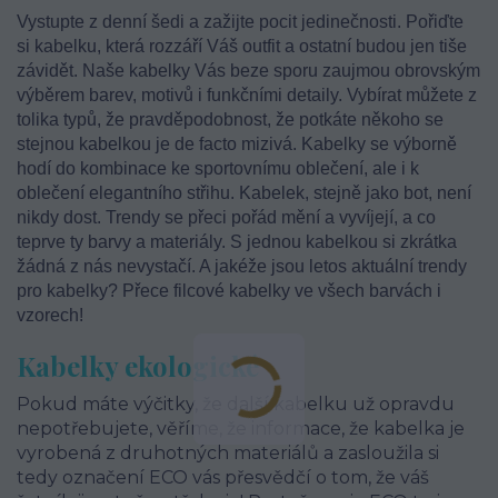
Vystupte z denní šedi a zažijte pocit jedinečnosti. Pořiďte
si kabelku, která rozzáří Váš outfit a ostatní budou jen tiše
závidět. Naše kabelky Vás beze sporu zaujmou obrovským
výběrem barev, motivů i funkčními detaily. Vybírat můžete z
tolika typů, že pravděpodobnost, že potkáte někoho se
stejnou kabelkou je de facto mizivá. Kabelky se výborně
hodí do kombinace ke sportovnímu oblečení, ale i k
oblečení elegantního střihu. Kabelek, stejně jako bot, není
nikdy dost. Trendy se přeci pořád mění a vyvíjejí, a co
teprve ty barvy a materiály. S jednou kabelkou si zkrátka
žádná z nás nevystačí. A jakéže jsou letos aktuální trendy
pro kabelky? Přece filcové kabelky ve všech barvách i
vzorech!
Kabelky ekologické
Pokud máte výčitky, že další kabelku už opravdu
nepotřebujete, věříme, že informace, že kabelka je
vyrobená z druhotných materiálů a zasloužila si
tedy označení ECO vás přesvědčí o tom, že váš