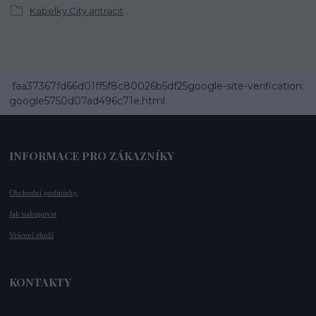
Kabelky City antracit
faa37367fd66d01ff5f8c80026b5df25google-site-verification:
google5750d07ad496c71e.html
INFORMACE PRO ZÁKAZNÍKY
Obchodní podmínky
Jak nakupovat
Vrácení zboží
KONTAKTY