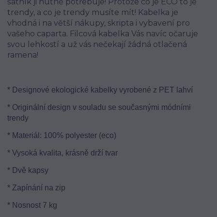
šatník ji nutně potřebuje! Protože co je ECO to je
trendy, a co je trendy musíte mít! Kabelka je
vhodná i na větší nákupy, skripta i vybavení pro
vašeho caparta. Filcová kabelka Vás navíc očaruje
svou lehkostí a už vás nečekají žádná otlačená
ramena!
* Designové ekologické kabelky vyrobené z PET lahví
* Originální design v souladu se současnými módními
trendy
* Materiál: 100% polyester (eco)
* Vysoká kvalita, krásně drží tvar
* Dvě kapsy
* Zapínání na zip
* Nosnost 7 kg