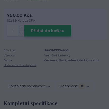
790,00 Kč
/
ks
652,89 Kč
bez DPH
Přidat do košíku
EAN kód:
5903163334805
Výrobce:
Vysněné kabelky
Barva:
červená, žlutá, zelená, šedá, modrá
Hlídat cenu / dostupnost
Kompletní specifikace
Hodnocení
0
Kompletní specifikace