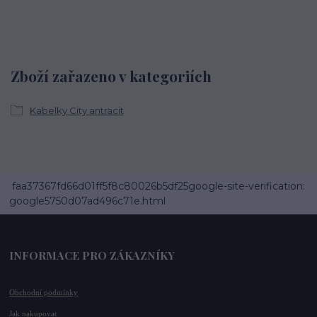
Zboží zařazeno v kategoriích
Kabelky City antracit
faa37367fd66d01ff5f8c80026b5df25google-site-verification:
google5750d07ad496c71e.html
INFORMACE PRO ZÁKAZNÍKY
Obchodní podmínky
Jak nakupovat