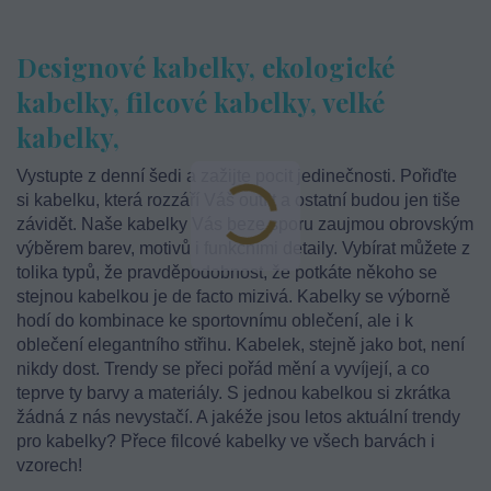
Designové kabelky, ekologické
kabelky, filcové kabelky, velké
kabelky,
Vystupte z denní šedi a zažijte pocit jedinečnosti. Pořiďte
si kabelku, která rozzáří Váš outfit a ostatní budou jen tiše
závidět. Naše kabelky Vás beze sporu zaujmou obrovským
výběrem barev, motivů i funkčními detaily. Vybírat můžete z
tolika typů, že pravděpodobnost, že potkáte někoho se
stejnou kabelkou je de facto mizivá. Kabelky se výborně
hodí do kombinace ke sportovnímu oblečení, ale i k
oblečení elegantního střihu. Kabelek, stejně jako bot, není
nikdy dost. Trendy se přeci pořád mění a vyvíjejí, a co
teprve ty barvy a materiály. S jednou kabelkou si zkrátka
žádná z nás nevystačí. A jakéže jsou letos aktuální trendy
pro kabelky? Přece filcové kabelky ve všech barvách i
vzorech!