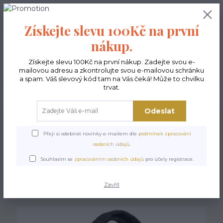
0
ks
CZK
0,00 Kč
Získejte slevu 100Kč na první
nákup.
Menu
Získejte slevu 100Kč na první nákup. Zadejte svou e-
mailovou adresu a zkontrolujte svou e-mailovou schránku
a spam. Váš slevový kód tam na Vás čeká! Může to chvilku
trvat.
Hledat
Odeslat
Úvod
Kabelky ekologické
Kabelky velké
Kabelky City antracit
Kabelka
City Antracit - Aurelia
Přeji si odebírat novinky e-mailem dle
podmínek zpracování
osobních údajů
.
Kabelka City Antracit -
Souhlasím se
zpracováním osobních údajů
pro účely registrace.
Aurelia
Zavřít