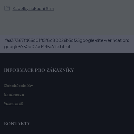
Kabelky nákupní Slim
faa37367fd66d01ff5f8c80026b5df25google-site-verification:
google5750d07ad496c71e.html
INFORMACE PRO ZÁKAZNÍKY
Obchodní podmínky
Jak nakupovat
Vrácení zboží
KONTAKTY