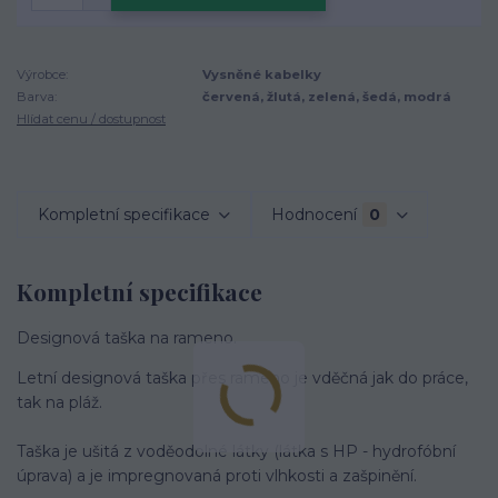
Výrobce:
Vysněné kabelky
Barva:
červená, žlutá, zelená, šedá, modrá
Hlídat cenu / dostupnost
Kompletní specifikace
Hodnocení
0
Kompletní specifikace
Designová taška na rameno.
Letní designová taška přes rameno je vděčná jak do práce,
tak na pláž.
Taška je ušitá z voděodolné látky (látka s HP - hydrofóbní
úprava) a je impregnovaná proti vlhkosti a zašpinění.