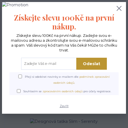
0
ks
CZK
0,00 Kč
Získejte slevu 100Kč na první
nákup.
Menu
Získejte slevu 100Kč na první nákup. Zadejte svou e-
mailovou adresu a zkontrolujte svou e-mailovou schránku
a spam. Váš slevový kód tam na Vás čeká! Může to chvilku
trvat.
Hledat
Odeslat
Úvod
Kabelky ekologické
Kabelky střední
Kabelky nákupní Slim
Designová taška Slim - Serenity
Přeji si odebírat novinky e-mailem dle
podmínek zpracování
osobních údajů
.
Designová taška Slim -
Souhlasím se
zpracováním osobních údajů
pro účely registrace.
Serenity
Zavřít