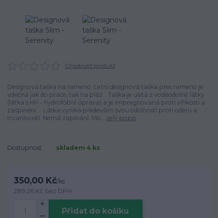
Ohodnotit produkt
Designová taška na rameno. Letní designová taška přes rameno je
vděčná jak do práce, tak na pláž. Taška je ušitá z voděodolné látky
(látka s HP - hydrofóbní úprava) a je impregnovaná proti vlhkosti a
zašpinění. Látka vyniká především svou odolností proti oděru a
trvanlivostí. Nemá zapínání. Mo...
celý popis
Dostupnost
skladem 4 ks
350,00 Kč
/
ks
289,26 Kč
bez DPH
Přidat do košíku