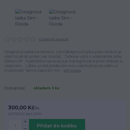
Ohodnotit produkt
Designová taška na rameno. Letní designová taška přes rameno je
vděčná jak do práce, tak na pláž. Taška je ušitá z voděodolné látky
(látka s HP - hydrofóbní úprava) a je impregnovaná proti vlhkosti a
zašpinění. Látka vyniká především svou odolností proti oděru a
trvanlivostí. Nemá zapínání. Mo...
celý popis
Dostupnost
skladem 3 ks
300,00 Kč
/
ks
247,93 Kč
bez DPH
Přidat do košíku