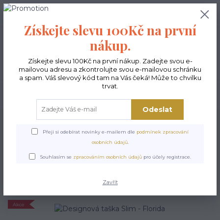
0
ks
CZK
0,00 Kč
Získejte slevu 100Kč na první
nákup.
Menu
Získejte slevu 100Kč na první nákup. Zadejte svou e-
mailovou adresu a zkontrolujte svou e-mailovou schránku
a spam. Váš slevový kód tam na Vás čeká! Může to chvilku
trvat.
Hledat
Odeslat
Úvod
Kabelky ekologické
Kabelky střední
Kabelky nákupní Slim
Designová taška Slim - Florida
Přeji si odebírat novinky e-mailem dle
podmínek zpracování
osobních údajů
.
Designová taška Slim -
Souhlasím se
zpracováním osobních údajů
pro účely registrace.
Florida
Zavřít
Akce