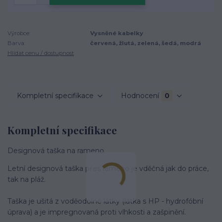
Výrobce:
Vysněné kabelky
Barva:
červená, žlutá, zelená, šedá, modrá
Hlídat cenu / dostupnost
Kompletní specifikace
Hodnocení
0
Kompletní specifikace
Designová taška na rameno.
Letní designová taška přes rameno je vděčná jak do práce,
tak na pláž.
Taška je ušitá z voděodolné látky (látka s HP - hydrofóbní
úprava) a je impregnovaná proti vlhkosti a zašpinění.