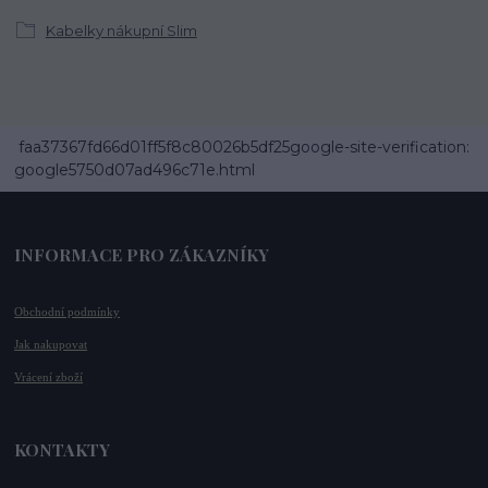
Kabelky nákupní Slim
faa37367fd66d01ff5f8c80026b5df25google-site-verification:
google5750d07ad496c71e.html
INFORMACE PRO ZÁKAZNÍKY
Obchodní podmínky
Jak nakupovat
Vrácení zboží
KONTAKTY