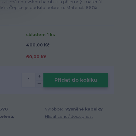
zlí, má obrovskou bambuli a příjemný materiál.
šit. Čepice je podšitá polarem. Material: 100%
skladem 1 ks
400,00 Kč
60,00 Kč
Přidat do košíku
670
Výrobce:
Vysněné kabelky
zelená,
Hlídat cenu / dostupnost