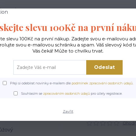
 PODMÍNKY
JAK NAKUPOVAT
KONTAKTY
skejte slevu 100Kč na první nák
Hledat
jte slevu 100Kč na první nákup. Zadejte svou e-mailovou ad
rolujte svou e-mailovou schránku a spam. Váš slevový kód 
Vás čeká! Může to chvilku trvat.
gické
Vaky na záda
Polštáře
Doplňky
Odeslat
Přeji si odebírat novinky e-mailem dle
podmínek zpracování osobních údajů
.
Úvod
Čepice dámské a nákrčníky
Čepice dámská - Maskáč růžový
Souhlasím se
zpracováním osobních údajů
pro účely registrace.
pice dámská - Maskáč růž
Zavřít
Ohodno