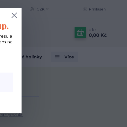
CZK
Přihlášení
up.
0
ks
0,00 Kč
resu a
tam na
Designové holínky
Více
ový
tit produkt