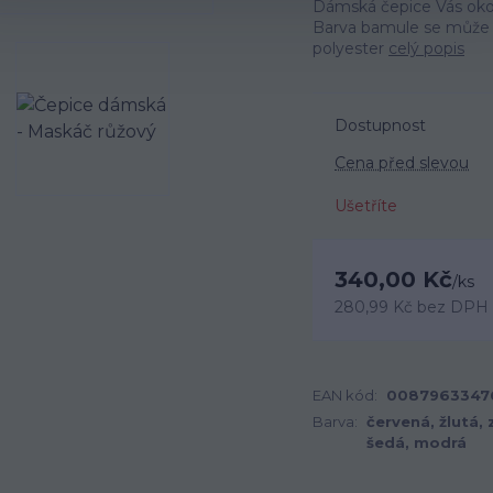
Dámská čepice Vás okou
Barva bamule se může li
polyester
celý popis
Dostupnost
Cena před slevou
Ušetříte
340,00 Kč
/
ks
280,99 Kč
bez DPH
EAN kód:
0087963347
Barva:
červená, žlutá, 
šedá, modrá