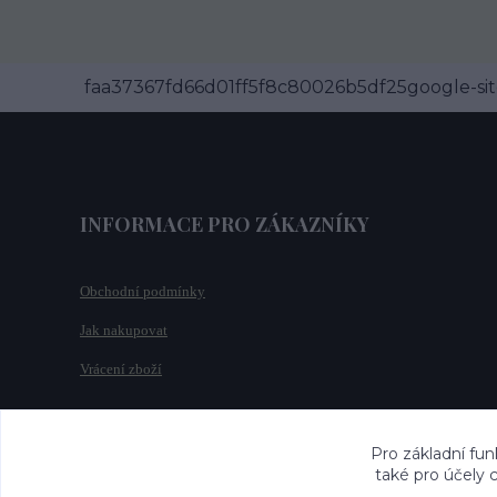
faa37367fd66d01ff5f8c80026b5df25google-site
INFORMACE PRO ZÁKAZNÍKY
Obchodní podmínky
Jak nakupovat
Vrácení zboží
Pro základní fun
také pro účely 