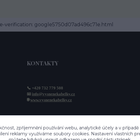
-verification: google5750d07ad496c71e.html
KONTAKTY
📞 +420 732 779 508
📧 
info@vysnenekabelky.cz
🌐 
www.vysnenekabelky.cz
kčnost, zpříjemnění používání webu, analytické účely a v případě
cílení reklamy využíváme soubory cookies. Nastavení vlastních pr
můžete kdykoli upravit odkazem ve spodní části stránek.