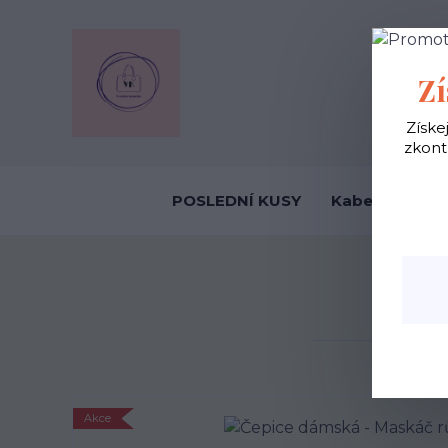
OBCHODNÍ
Zí
Získe
zkont
POSLEDNÍ KUSY
Kabelky ekolo
Če
Akce