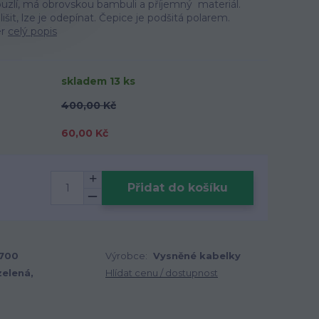
zlí, má obrovskou bambuli a příjemný materiál.
šit, lze je odepínat. Čepice je podšitá polarem.
er
celý popis
skladem 13 ks
400,00 Kč
60,00 Kč
Přidat do košíku
700
Výrobce:
Vysněné kabelky
zelená,
Hlídat cenu / dostupnost