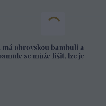
, má obrovskou bambuli a
amule se může lišit
, lze je