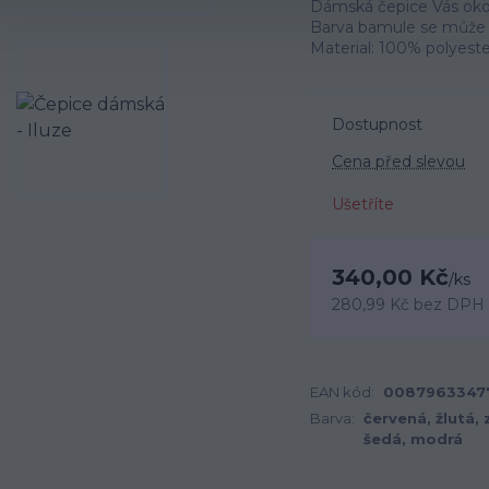
Dámská čepice Vás okou
Barva bamule se může li
Material: 100% polyest
Dostupnost
Cena před slevou
Ušetříte
340,00 Kč
/
ks
280,99 Kč
bez DPH
EAN kód:
0087963347
Barva:
červená, žlutá, 
šedá, modrá