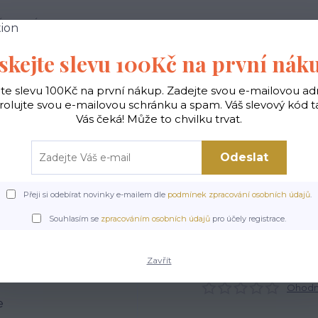
 PODMÍNKY
JAK NAKUPOVAT
KONTAKTY
skejte slevu 100Kč na první nák
Hledat
jte slevu 100Kč na první nákup. Zadejte svou e-mailovou ad
rolujte svou e-mailovou schránku a spam. Váš slevový kód 
Vás čeká! Může to chvilku trvat.
gické
Vaky na záda
Polštáře
Doplňky
Odeslat
Přeji si odebírat novinky e-mailem dle
podmínek zpracování osobních údajů
.
Úvod
Čepice dámské a nákrčníky
Čepice dámská - Iluze
Souhlasím se
zpracováním osobních údajů
pro účely registrace.
Čepice dámská - Iluze
Zavřít
Ohodno