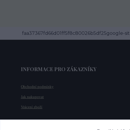
faa37367fd66d01ff5f8c80026b5df25google-site
INFORMACE PRO ZÁKAZNÍKY
Obchodní podmínky
Jak nakupovat
Vrácení zboží