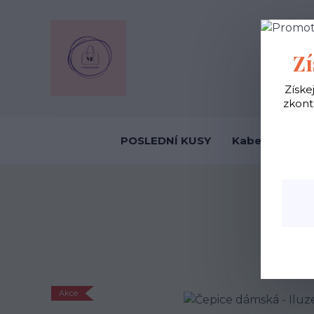
OBCHODNÍ
Zí
Získe
zkont
POSLEDNÍ KUSY
Kabelky ekolo
Akce