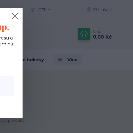
CZK
Přihlášení
up.
0
ks
0,00 Kč
resu a
tam na
Designové holínky
Více
tit produkt