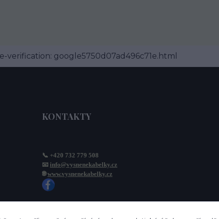
-verification: google5750d07ad496c71e.html
KONTAKTY
📞 +420 732 779 508
📧 
info@vysnenekabelky.cz
🌐 
www.vysnenekabelky.cz