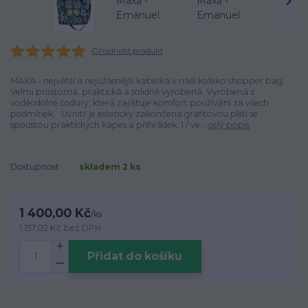
Ohodnotit produkt
MAXA - největší a nejúžasnější kabelka v naší kolekci shopper bag.
Velmi prostorná, praktická a solidně vyrobená. Vyrobená z
voděodolné codury, která zajišťuje komfort používání za všech
podmínek. Uvnitř je esteticky zakončena grafitovou plstí se
spoustou praktických kapes a přihrádek: 1 / ve...
celý popis
Dostupnost
skladem 2 ks
1 400,00 Kč
/
ks
1 157,02 Kč
bez DPH
Přidat do košíku