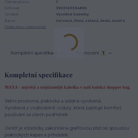
Číslo produktu:
1
EAN kód:
5903163334805
Výrobce:
Vysněné kabelky
Barva:
červená, žlutá, zelená, šedá, modrá
Hlídat cenu / dostupnost
Kompletní specifikace
Hodnocení
1
Kompletní specifikace
MAXA - největší a nejúžasnější kabelka v naší kolekci shopper bag.
Velmi prostorná, praktická a solidně vyrobená.
Vyrobená z voděodolné codury, která zajišťuje komfort
používání za všech podmínek.
Uvnitř je esteticky zakončena grafitovou plstí se spoustou
praktických kapes a přihrádek: