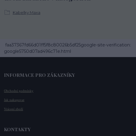
Kabelky Maxa
faa37367fd66d01ff5f8c80026b5df25google-site-verification:
google5750d07ad496c71e.html
INFORMACE PRO ZÁKAZNÍKY
Obchodní podmínky
Jak nakupovat
Vrácení zboží
KONTAKTY