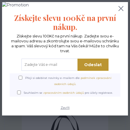
0
ks
CZK
0,00 Kč
Získejte slevu 100Kč na první
nákup.
Menu
Získejte slevu 100Kč na první nákup. Zadejte svou e-
mailovou adresu a zkontrolujte svou e-mailovou schránku
a spam. Váš slevový kód tam na Vás čeká! Může to chvilku
trvat.
Hledat
Odeslat
Úvod
Kabelky ekologické
Kabelky velké
Kabelky Maxa
Kabelka Maxa -
Emanuel
Přeji si odebírat novinky e-mailem dle
podmínek zpracování
osobních údajů
.
Kabelka Maxa - Emanuel
Souhlasím se
zpracováním osobních údajů
pro účely registrace.
Zavřít