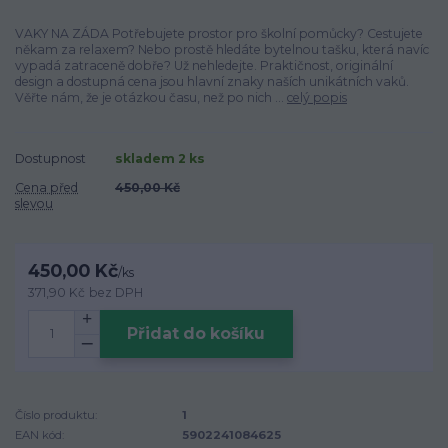
VAKY NA ZÁDA Potřebujete prostor pro školní pomůcky? Cestujete
někam za relaxem? Nebo prostě hledáte bytelnou tašku, která navíc
vypadá zatraceně dobře? Už nehledejte. Praktičnost, originální
design a dostupná cena jsou hlavní znaky naších unikátních vaků.
Věřte nám, že je otázkou času, než po nich ...
celý popis
Dostupnost
skladem 2 ks
Cena před
450,00 Kč
slevou
450,00 Kč
/
ks
371,90 Kč
bez DPH
Přidat do košíku
Číslo produktu:
1
EAN kód:
5902241084625