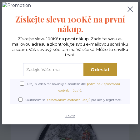
0
ks
CZK
0,00 Kč
Získejte slevu 100Kč na první
nákup.
Menu
Získejte slevu 100Kč na první nákup. Zadejte svou e-
mailovou adresu a zkontrolujte svou e-mailovou schránku
a spam. Váš slevový kód tam na Vás čeká! Může to chvilku
trvat.
Hledat
Odeslat
Úvod
Vaky na záda
Vak na záda - Salamander
Přeji si odebírat novinky e-mailem dle
podmínek zpracování
Vak na záda - Salamander
osobních údajů
.
Souhlasím se
zpracováním osobních údajů
pro účely registrace.
Zavřít