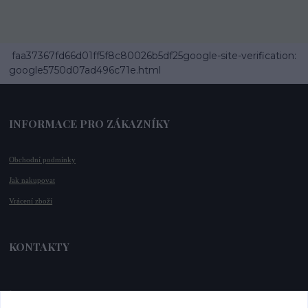
faa37367fd66d01ff5f8c80026b5df25google-site-verification:
google5750d07ad496c71e.html
INFORMACE PRO ZÁKAZNÍKY
Obchodní podmínky
Jak nakupovat
Vrácení zboží
KONTAKTY
📞 +420 732 779 508
📧 
info@vysnenekabelky.cz