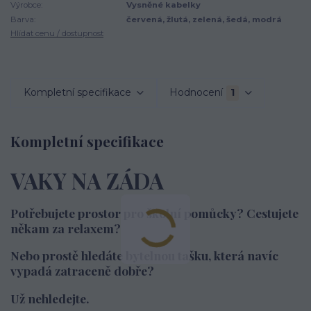
Výrobce:
Vysněné kabelky
Barva:
červená, žlutá, zelená, šedá, modrá
Hlídat cenu / dostupnost
Kompletní specifikace
Hodnocení
1
Kompletní specifikace
VAKY NA ZÁDA
Potřebujete prostor pro školní pomůcky? Cestujete
někam za relaxem?
Nebo prostě hledáte bytelnou tašku, která navíc
vypadá zatraceně dobře?
Už nehledejte.